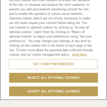
We use cookies and other trackers to ensure the operation
of the site, to measure and analyse the site's audience, to
present you with personalised advertising outside the site,
and to enable the operation of certain social networks.
Optional cookies (which are not strictly necessary to make
our site work) require your consent before being set. You
can consent to optional cookies by clicking on “Accept all
optional cookies”, reject them by clicking on “Reject all
MHD Moët Hennessy Diageo participated in Tokyo Pride
optional cookies” or adjust your preferences using “Set your
2025, one of the largest LGBTQ+ events in Asia, which
preferences”. You may change your settings at any time by
clicking on the cookies link in the footer of each page of the
celebrated its 14th edition this year. Held during pride month,
site. To learn more about the personal data collected through
June 7th and 8th, the Pride Festival welcomed
cookies and our cookie management policy,
click here.
approximately 273,000 attendees over two days, each
SET YOUR PREFERENCES
coming together to celebrate and support the rights and
diversity of the LGBTQ+ community. The event also saw
companies, organizations, and individuals communicate their
REJECT ALL OPTIONAL COOKIES
efforts toward diversity and inclusion from their respective
standpoints.
ACCEPT ALL OPTIONAL COOKIES
This year marked a significant evolution for the event, with a
name change from Tokyo Rainbow Pride to Tokyo Pride. The