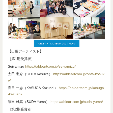
【出展アーティスト】
［第1期受賞者］
Seiyamizu
https://ableartcom.jp/seiyamizu/
太田 宏介（OHTA Kosuke）
https://ableartcom.jp/ohta-kosuk
e/
春日 一志（KASUGA Kazushi）
https://ableartcom.jp/kasuga
-kazushi/
須田 雄真（SUDA Yuma）
https://ableartcom.jp/suda-yuma/
［第2期受賞者］