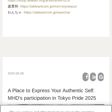
https://soup.ableart.org/artist/artist-023/
森豊和
https://ableartcom.jp/mori-toyokazu/
わんちゃ
https://ableartcom.jp/wancha/
2025-06-08
facebook
linkedin
google
A Place to Express Your Authentic Self:
plus
MHD’s participation in Tokyo Pride 2025