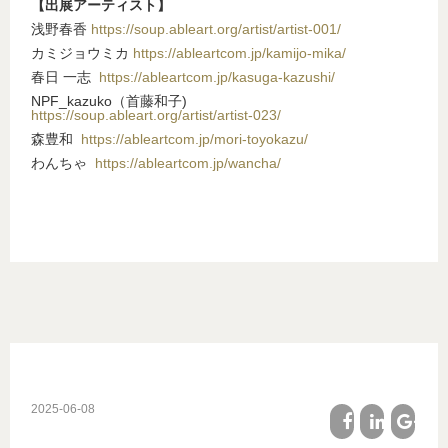
【出展アーティスト】
浅野春香
https://soup.ableart.org/artist/artist-001/
カミジョウミカ
https://ableartcom.jp/kamijo-mika/
春日 一志
https://ableartcom.jp/kasuga-kazushi/
NPF_kazuko（首藤和子)
https://soup.ableart.org/artist/artist-023/
森豊和
https://ableartcom.jp/mori-toyokazu/
わんちゃ
https://ableartcom.jp/wancha/
2025-06-08