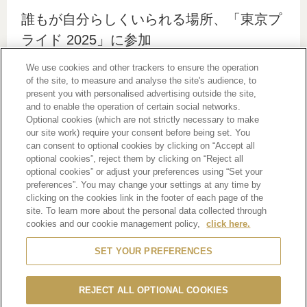
facebook
linkedin
google
誰もが自分らしくいられる場所、「東京プ
plus
ライド 2025」に参加
We use cookies and other trackers to ensure the operation
of the site, to measure and analyse the site's audience, to
present you with personalised advertising outside the site,
and to enable the operation of certain social networks.
Optional cookies (which are not strictly necessary to make
our site work) require your consent before being set. You
can consent to optional cookies by clicking on “Accept all
optional cookies”, reject them by clicking on “Reject all
optional cookies” or adjust your preferences using “Set your
MHD モエ ヘネシー ディアジオは、今年で 14 回目の開催を
preferences”. You may change your settings at any time by
迎えるアジア最大級の LGBTQ＋イベ ント、「東京プライド
clicking on the cookies link in the footer of each page of the
site. To learn more about the personal data collected through
2025」に参加しました。6 月のプライド月間にあわせ、7 日
cookies and our cookie management policy,
click here.
（土）・8 日 （日）の 2 日間にわたって代々木公園周辺で開
催されたプライドフェスティバルには、延べ 27 万 3 千人が
SET YOUR PREFERENCES
来場。LGBTQ+コミュニティの権利と多様性を社会全体で祝
福・支援することを目的 に開催される本イベントには、企
REJECT ALL OPTIONAL COOKIES
業・団体・個人など、それぞれの立場から多様性と包摂性へ