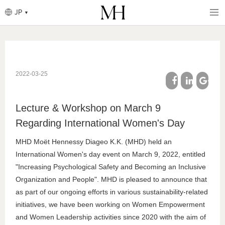
JP
パ
ン
く
メ
ず
イ
ン
コ
ン
2022-03-25
テ
ン
ツ
facebook
linkedin
google
に
Lecture & Workshop on March 9
移
plus
動
Regarding International Women's Day
MHD Moët Hennessy Diageo K.K. (MHD) held an
International Women's day event on March 9, 2022, entitled
"Increasing Psychological Safety and Becoming an Inclusive
Organization and People". MHD is pleased to announce that
as part of our ongoing efforts in various sustainability-related
initiatives, we have been working on Women Empowerment
and Women Leadership activities since 2020 with the aim of