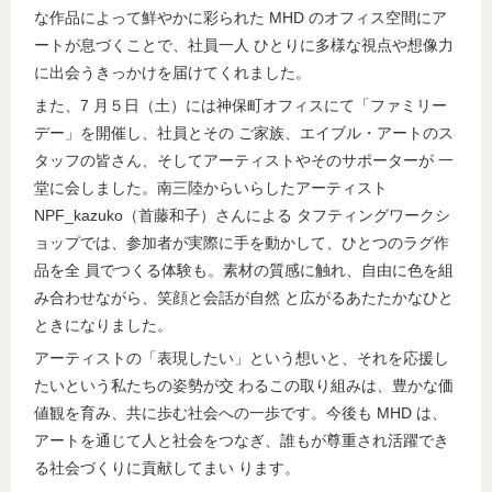
な作品によって鮮やかに彩られた MHD のオフィス空間にア
ートが息づくことで、社員一人 ひとりに多様な視点や想像力
に出会うきっかけを届けてくれました。
また、7 月５日（土）には神保町オフィスにて「ファミリー
デー」を開催し、社員とその ご家族、エイブル・アートのス
タッフの皆さん、そしてアーティストやそのサポーターが 一
堂に会しました。南三陸からいらしたアーティスト
NPF_kazuko（首藤和子）さんによる タフティングワークシ
ョップでは、参加者が実際に手を動かして、ひとつのラグ作
品を全 員でつくる体験も。素材の質感に触れ、自由に色を組
み合わせながら、笑顔と会話が自然 と広がるあたたかなひと
ときになりました。
アーティストの「表現したい」という想いと、それを応援し
たいという私たちの姿勢が交 わるこの取り組みは、豊かな価
値観を育み、共に歩む社会への一歩です。今後も MHD は、
アートを通じて人と社会をつなぎ、誰もが尊重され活躍でき
る社会づくりに貢献してまい ります。