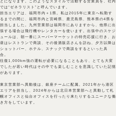
とになります。このようなスタイルで活動する営業員を、社内
では“ゼネラリスト”と呼んでいます。
担当エリアは、福岡市内＋1県。私は2015年に東京へ転勤す
るまでの間に、福岡市内と宮崎県、鹿児島県、熊本県の4県を
担当しました。九州営業部は福岡市にありますから、他県に出
張する場合は飛行機やレンタカーを使います。出張中のスケジ
ュールは、朝一番にスーパーマーケットの特売応援に行き、お
昼はレストランで商談、その後酒販店さんを訪ね、夕方以降は
ショットバー、ホテル、スナックで商談をするといった具
合。
往復1,000km強の運転が必要になることもあり、とても大変
でしたが若い時代はその中でも楽しむことを意識していた記憶
があります。
東京営業部へ異動後は、銀座チームに配属。2021年から港区
エリアを担当し、2024年からは北日本営業部へと異動して札
幌オフィスと仙台オフィスを行ったり来たりするユニークな働
き方をしています。