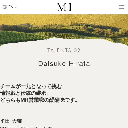
EN
Breadcrumb
Skip
to
main
content
TALENTS 02
Daisuke Hirata
チームが一丸となって挑む
情報戦と伝統の継承、
どちらもMH営業職の醍醐味です。
平田 大輔