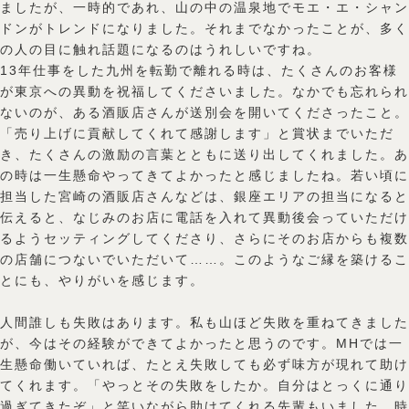
ましたが、一時的であれ、山の中の温泉地でモエ・エ・シャン
ドンがトレンドになりました。それまでなかったことが、多く
の人の目に触れ話題になるのはうれしいですね。
13年仕事をした九州を転勤で離れる時は、たくさんのお客様
が東京への異動を祝福してくださいました。なかでも忘れられ
ないのが、ある酒販店さんが送別会を開いてくださったこと。
「売り上げに貢献してくれて感謝します」と賞状までいただ
き、たくさんの激励の言葉とともに送り出してくれました。あ
の時は一生懸命やってきてよかったと感じましたね。若い頃に
担当した宮崎の酒販店さんなどは、銀座エリアの担当になると
伝えると、なじみのお店に電話を入れて異動後会っていただけ
るようセッティングしてくださり、さらにそのお店からも複数
の店舗につないでいただいて……。このようなご縁を築けるこ
とにも、やりがいを感じます。
人間誰しも失敗はあります。私も山ほど失敗を重ねてきました
が、今はその経験ができてよかったと思うのです。MHでは一
生懸命働いていれば、たとえ失敗しても必ず味方が現れて助け
てくれます。「やっとその失敗をしたか。自分はとっくに通り
過ぎてきたぞ」と笑いながら助けてくれる先輩もいました。時