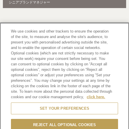
シニアブランドマネジャー
Footer
2
PRIVACY POLICY
TERMS OF SERVICE
We use cookies and other trackers to ensure the operation
of the site, to measure and analyse the site's audience, to
ETHICS AND COMPLIANCE
SITE MAP
present you with personalised advertising outside the site,
CONTACT
and to enable the operation of certain social networks.
Optional cookies (which are not strictly necessary to make
our site work) require your consent before being set. You
SCROLL TOP
can consent to optional cookies by clicking on “Accept all
optional cookies”, reject them by clicking on “Reject all
optional cookies” or adjust your preferences using “Set your
preferences”. You may change your settings at any time by
clicking on the cookies link in the footer of each page of the
site. To learn more about the personal data collected through
Alcohol is for those who have turned 20 years old.
Drinking alcohol during pregnancy or nursing may adversely affect the development of your
cookies and our cookie management policy,
click here.
fetus or child.
Drink in moderation. Drinking and driving is prohibited by law.
SET YOUR PREFERENCES
Please be aware of products with removed manufacturing lot numbers.
REJECT ALL OPTIONAL COOKIES