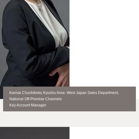
Kansai Chushikoku Kyushu Area- West Japan Sales Department,
National Off-Premise Channels
Key Account Manager