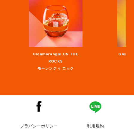
Glenmorangie ON THE
Glenmo
ROCKS
モー
モーレンジィ ロック
プラバシーポリシー
利用規約