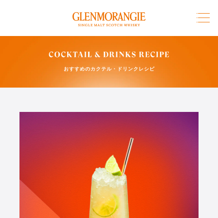
メ
イ
ン
コ
ン
おすすめのカクテル・ドリンクレシピ
テ
ン
ツ
に
移
動