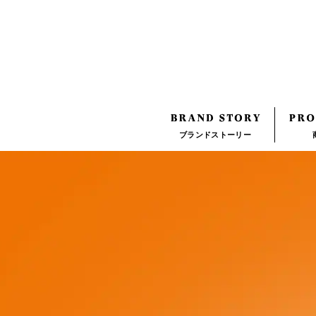
メ
イ
ン
コ
ン
テ
ン
ブランドストーリー
ツ
に
移
動