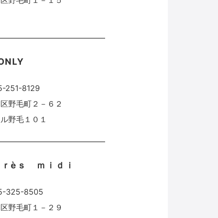
中区野毛町１－１５
ONLY
5-251-8129
中区野毛町２－６２
ール野毛１０１
ｐｒèｓ ｍｉｄｉ
45-325-8505
中区野毛町１－２９