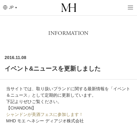
メ
イ
JP
ン
コ
パ
ン
ン
テ
く
ン
ず
ツ
INFORMATION
に
移
動
2016.11.08
イベント&ニュースを更新しました
当サイトでは、取り扱いブランドに関する最新情報を「イベント
＆ニュース」として定期的に更新しています。
下記よりぜひご覧ください。
【CHANDON】
シャンドンが美酒フェスに参加します！
MHD モエ ヘネシー ディアジオ株式会社