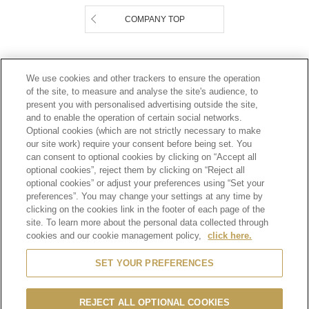
COMPANY TOP
Footer
We use cookies and other trackers to ensure the operation
2
プライバシーポリシー
利用規約
of the site, to measure and analyse the site's audience, to
present you with personalised advertising outside the site,
倫理とコンプライアンス
サイトマップ
and to enable the operation of certain social networks.
お問い合わせ
Optional cookies (which are not strictly necessary to make
our site work) require your consent before being set. You
can consent to optional cookies by clicking on “Accept all
SCROLL TOP
optional cookies”, reject them by clicking on “Reject all
optional cookies” or adjust your preferences using “Set your
preferences”. You may change your settings at any time by
clicking on the cookies link in the footer of each page of the
site. To learn more about the personal data collected through
飲酒は20歳になってから。
cookies and our cookie management policy,
click here.
妊娠中や授乳期の飲酒は、胎児・乳児の発育に悪影響を与えるおそれがあります。
お酒は楽しく適量を。 飲酒運転は法律で禁止されています。
SET YOUR PREFERENCES
製造ロット番号が削除された商品にご注意ください。
REJECT ALL OPTIONAL COOKIES