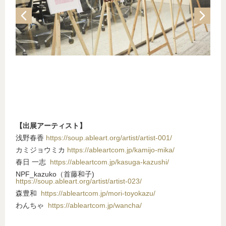
【出展アーティスト】
浅野春香
https://soup.ableart.org/artist/artist-001/
カミジョウミカ
https://ableartcom.jp/kamijo-mika/
春日 一志
https://ableartcom.jp/kasuga-kazushi/
NPF_kazuko（首藤和子)
https://soup.ableart.org/artist/artist-023/
森豊和
https://ableartcom.jp/mori-toyokazu/
わんちゃ
https://ableartcom.jp/wancha/