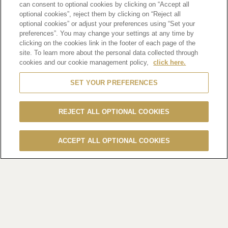
can consent to optional cookies by clicking on “Accept all
optional cookies”, reject them by clicking on “Reject all
optional cookies” or adjust your preferences using “Set your
MHD モエ ヘネシー ディアジオは、今年で 14 回目の開催を
preferences”. You may change your settings at any time by
迎えるアジア最大級の LGBTQ＋イベ ント、「東京プライド
clicking on the cookies link in the footer of each page of the
site. To learn more about the personal data collected through
2025」に参加しました。6 月のプライド月間にあわせ、7 日
cookies and our cookie management policy,
click here.
（土）・8 日 （日）の 2 日間にわたって代々木公園周辺で開
催されたプライドフェスティバルには、延べ 27 万 3 千人が
SET YOUR PREFERENCES
来場。LGBTQ+コミュニティの権利と多様性を社会全体で祝
福・支援することを目的 に開催される本イベントには、企
REJECT ALL OPTIONAL COOKIES
業・団体・個人など、それぞれの立場から多様性と包摂性へ
の取り組みを発信しました。
ACCEPT ALL OPTIONAL COOKIES
今年のテーマは、「Same Life, Same Rights（同じ権利がす
べての命に）」。あらゆる人が差別や 偏見なく、平等に生き
る権利を持ち、それが守られる社会の実現に向けたメッセー
ジが込めら れています。また、イベント名称が「東京レイン
ボープライド」から「東京プライド」へと変 更され、
LGBTQ+にとどまらず、ジェンダー、人種、障害などを含む
複合的な人権問題への意識 を高める場へと発展を遂げまし