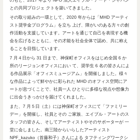
のもと、2017 年より NPO 法人エイブル・アート・ジャパン
との共同プロジェ クトを築いてきました。
その取り組みの一環として、2020 年からは「MHD アーティ
スト奨学金プログラム」を立ち 上げ、障がいのある方々の創
作活動を支援しています。アートを通じて自己を表現する機
会を広げるとともに、その才能を社会全体で認め、共に称え
ることを目指しています。
7 月４日から 31 日まで、神保町オフィスをはじめ全国 6 か
所のリージョンオフィスにおい て、奨学生 6 名の皆さんによ
る作品展示「オフィスミュージアム」を開催しました。様々
な作品によって鮮やかに彩られた MHD のオフィス空間にア
ートが息づくことで、社員一人 ひとりに多様な視点や想像力
に出会うきっかけを届けてくれました。
また、7 月５日（土）には神保町オフィスにて「ファミリー
デー」を開催し、社員とその ご家族、エイブル・アートのス
タッフの皆さん、そしてアーティストやそのサポーターが 一
堂に会しました。南三陸からいらしたアーティスト
NPF_kazuko（首藤和子）さんによる タフティングワークシ