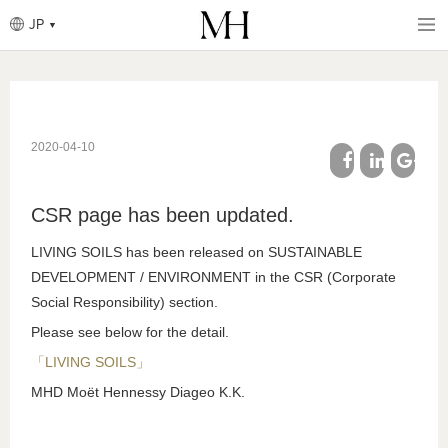
JP
パ
ン
く
メ
ず
イ
ン
コ
ン
2020-04-10
テ
ン
ツ
facebook
linkedin
google
に
CSR page has been updated.
移
plus
動
LIVING SOILS has been released on SUSTAINABLE
DEVELOPMENT / ENVIRONMENT in the CSR (Corporate
Social Responsibility) section.
Please see below for the detail.
「LIVING SOILS」
MHD Moët Hennessy Diageo K.K.