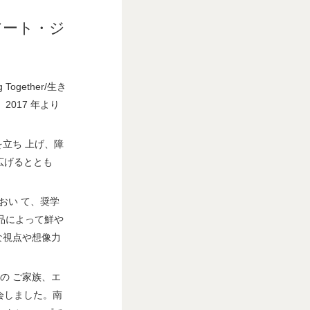
plus
アート・ジ
ogether/生き
、2017 年より
を立ち 上げ、障
広げるととも
おい て、奨学
品によって鮮や
な視点や想像力
の ご家族、エ
会しました。南