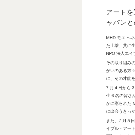
アートを
ャパンと
MHD モエ ヘネ
た土壌、共に生き
NPO 法人エ
その取り組みの
がいのある方
に、その才能
7 月４日から
生 6 名の皆
かに彩られた 
に出会うきっ
また、7 月５
イブル・アー