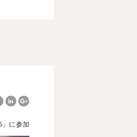
cebook
linkedin
google
plus
5」に参加