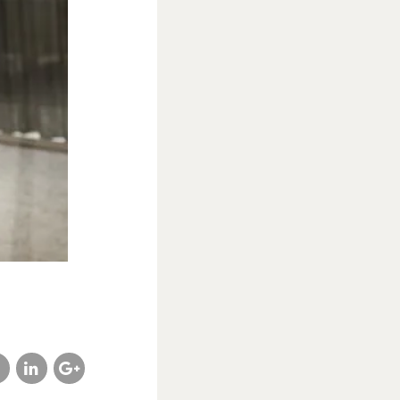
cebook
linkedin
google