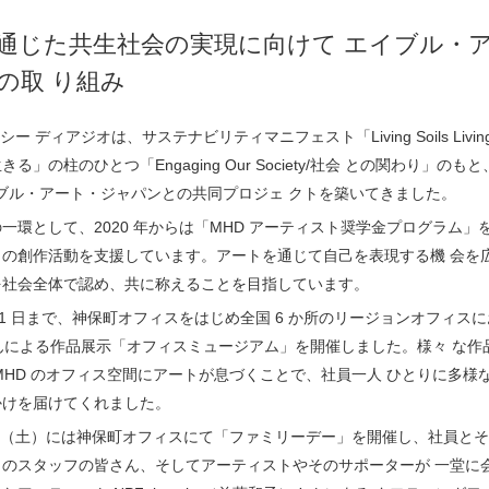
通じた共生社会の実現に向けて エイブル・
の取 り組み
シー ディアジオは、サステナビリティマニフェスト「Living Soils Living T
る」の柱のひとつ「Engaging Our Society/社会 との関わり」のもと
イブル・アート・ジャパンとの共同プロジェ クトを築いてきました。
一環として、2020 年からは「MHD アーティスト奨学金プログラム」
々の創作活動を支援しています。アートを通じて自己を表現する機 会を
を社会全体で認め、共に称えることを目指しています。
 31 日まで、神保町オフィスをはじめ全国 6 か所のリージョンオフィスに
さんによる作品展示「オフィスミュージアム」を開催しました。様々 な作
MHD のオフィス空間にアートが息づくことで、社員一人 ひとりに多様
かけを届けてくれました。
日（土）には神保町オフィスにて「ファミリーデー」を開催し、社員とそ
トのスタッフの皆さん、そしてアーティストやそのサポーターが 一堂に