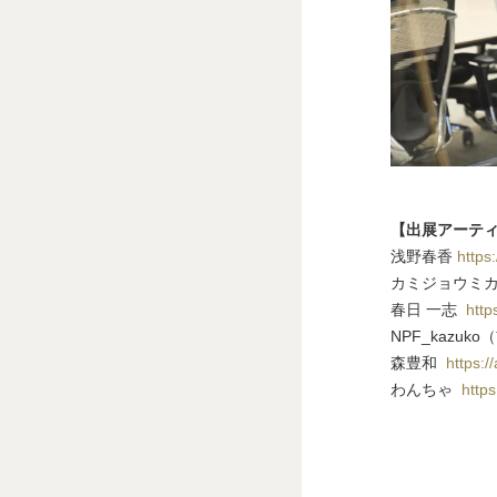
【出展アーテ
浅野春香
https:
カミジョウミ
春日 一志
http
NPF_kazuk
森豊和
https:/
わんちゃ
http