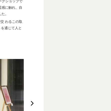
ワークショップで
質感に触れ、自
した。
交 わるこの取
トを通じて人と