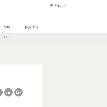
EN
/
JP
・CSR
採用情報
新しました
cebook
linkedin
google