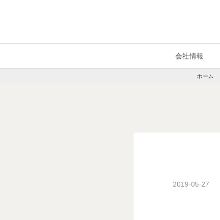
メ
イ
ン
コ
ン
テ
ン
ツ
会社情報
に
移
パ
動
ホーム
ン
く
ず
2019-05-27