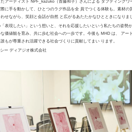
たアーティスト NPF_kazuko（首藤和子）さんによる タフティング
実際に手を動かして、ひとつのラグ作品を全 員でつくる体験も。素材の
合わせながら、笑顔と会話が自然 と広がるあたたかなひとときになりま
の「表現したい」という想いと、それを応援したいという私たちの姿勢が
な価値観を育み、共に歩む社会への一歩です。今後も MHD は、 アー
、誰もが尊重され活躍できる社会づくりに貢献してまい ります。
ヘネシー ディアジオ株式会社