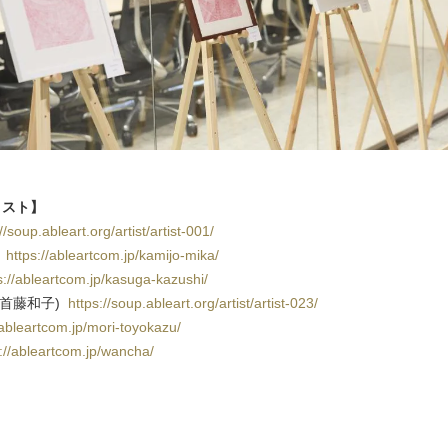
ィスト】
//soup.ableart.org/artist/artist-001/
カ
https://ableartcom.jp/kamijo-mika/
s://ableartcom.jp/kasuga-kazushi/
o（首藤和子)
https://soup.ableart.org/artist/artist-023/
/ableartcom.jp/mori-toyokazu/
s://ableartcom.jp/wancha/