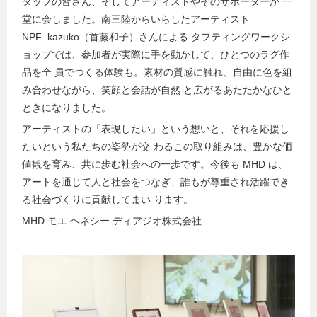
タッフの皆さん、そしてアーティストやそのサポーターが 一
堂に会しました。南三陸からいらしたアーティスト
NPF_kazuko（首藤和子）さんによる タフティングワークシ
ョップでは、参加者が実際に手を動かして、ひとつのラグ作
品を全 員でつくる体験も。素材の質感に触れ、自由に色を組
み合わせながら、笑顔と会話が自然 と広がるあたたかなひと
ときになりました。
アーティストの「表現したい」という想いと、それを応援し
たいという私たちの姿勢が交 わるこの取り組みは、豊かな価
値観を育み、共に歩む社会への一歩です。今後も MHD は、
アートを通じて人と社会をつなぎ、誰もが尊重され活躍でき
る社会づくりに貢献してまい ります。
MHD モエ ヘネシー ディアジオ株式会社