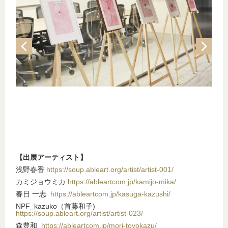
【出展アーティスト】
浅野春香
https://soup.ableart.org/artist/artist-001/
カミジョウミカ
https://ableartcom.jp/kamijo-mika/
春日 一志
https://ableartcom.jp/kasuga-kazushi/
NPF_kazuko（首藤和子)
https://soup.ableart.org/artist/artist-023/
森豊和
https://ableartcom.jp/mori-toyokazu/