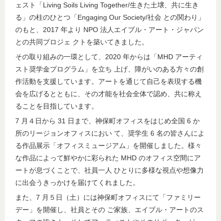
ェスト「Living Soils Living Together/生きた土壌、共に生き
る」の柱のひとつ「Engaging Our Society/社会 との関わり」
のもと、2017 年より NPO 法人エイブル・アート・ジャパン
との共同プロジェ クトを築いてきました。
その取り組みの一環として、2020 年からは「MHD アーティ
スト奨学金プログラム」を立ち 上げ、障がいのある方々の創
作活動を支援しています。アートを通じて自己を表現する機
会を広げるとともに、その才能を社会全体で認め、共に称え
ることを目指しています。
7 月４日から 31 日まで、神保町オフィスをはじめ全国 6 か
所のリージョンオフィスにおい て、奨学生 6 名の皆さんによ
る作品展示「オフィスミュージアム」を開催しました。様々
な作品によって鮮やかに彩られた MHD のオフィス空間にア
ートが息づくことで、社員一人 ひとりに多様な視点や想像力
に出会うきっかけを届けてくれました。
また、7 月５日（土）には神保町オフィスにて「ファミリー
デー」を開催し、社員とその ご家族、エイブル・アートのス