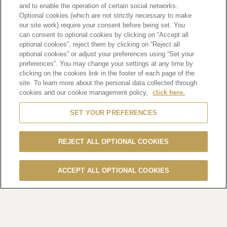
and to enable the operation of certain social networks.
Optional cookies (which are not strictly necessary to make
our site work) require your consent before being set. You
can consent to optional cookies by clicking on “Accept all
optional cookies”, reject them by clicking on “Reject all
optional cookies” or adjust your preferences using “Set your
MHD モエ ヘネシー ディアジオは、今年で 14 回目の開催を
preferences”. You may change your settings at any time by
迎えるアジア最大級の LGBTQ＋イベ ント、「東京プライド
clicking on the cookies link in the footer of each page of the
site. To learn more about the personal data collected through
2025」に参加しました。6 月のプライド月間にあわせ、7 日
cookies and our cookie management policy,
click here.
（土）・8 日 （日）の 2 日間にわたって代々木公園周辺で開
催されたプライドフェスティバルには、延べ 27 万 3 千人が
SET YOUR PREFERENCES
来場。LGBTQ+コミュニティの権利と多様性を社会全体で祝
福・支援することを目的 に開催される本イベントには、企
REJECT ALL OPTIONAL COOKIES
業・団体・個人など、それぞれの立場から多様性と包摂性へ
の取り組みを発信しました。
ACCEPT ALL OPTIONAL COOKIES
今年のテーマは、「Same Life, Same Rights（同じ権利がす
べての命に）」。あらゆる人が差別や 偏見なく、平等に生き
る権利を持ち、それが守られる社会の実現に向けたメッセー
ジが込めら れています。また、イベント名称が「東京レイン
ボープライド」から「東京プライド」へと変 更され、