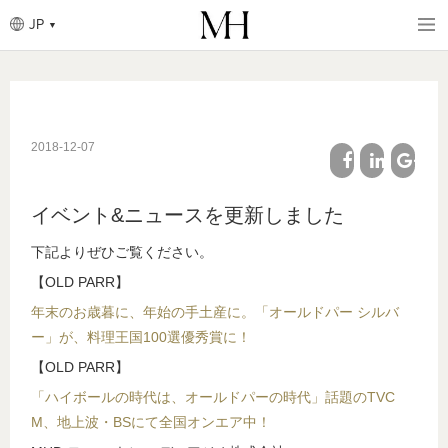
JP
パ
ン
く
メ
ず
イ
ン
コ
ン
2018-12-07
テ
ン
ツ
facebook
linkedin
google
に
イベント&ニュースを更新しました
移
plus
動
下記よりぜひご覧ください。
【OLD PARR】
年末のお歳暮に、年始の手土産に。「オールドパー シルバ
ー」が、料理王国100選優秀賞に！
【OLD PARR】
「ハイボールの時代は、オールドパーの時代」話題のTVC
M、地上波・BSにて全国オンエア中！