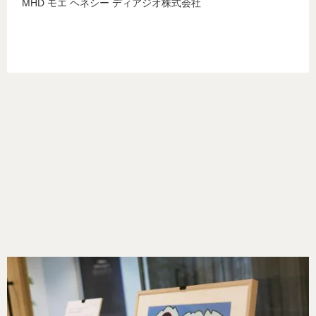
MHD モエ ヘネシー ディアジオ株式会社
画
像